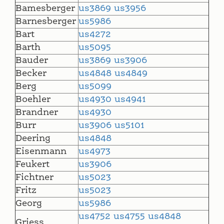
Bamesberger
us3869
us3956
Barnesberger
us5986
Bart
us4272
Barth
us5095
Bauder
us3869
us3906
Becker
us4848
us4849
Berg
us5099
Boehler
us4930
us4941
Brandner
us4930
Burr
us3906
us5101
Deering
us4848
Eisenmann
us4973
Feukert
us3906
Fichtner
us5023
Fritz
us5023
Georg
us5986
us4752
us4755
us4848
Griess