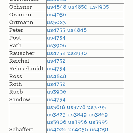
Ochsner
us4848
us4850
us4905
Oramnn
us4056
Ortmann
us5023
Peter
us4755
us4848
Post
us4754
Rath
us3906
Rauscher
us4752
us4930
Reichel
us4752
Reinschmidt
us4754
Ross
us4848
Roth
us4752
Rueb
us3906
Sandow
us4754
us3618
us3778
us3795
us3823
us3849
us3869
us3906
us3956
us3995
Schaffert
us4026
us4056
us4091