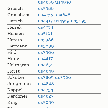
us4850
us4930
Grosch
us5986
Grosshans
us4755
us4848
Harsch
us4417
us4919
us5095
Heirek
us4754
Henzen
us5101
Hereth
us5986
Hermann
us5099
Hild
us3906
Hintz
us4417
Holmgran
us4851
Horst
us4849
Jakober
us3869
us3906
Jungmann
us4848
Kappel
us4754
Kerchner
us4827
King
us5099