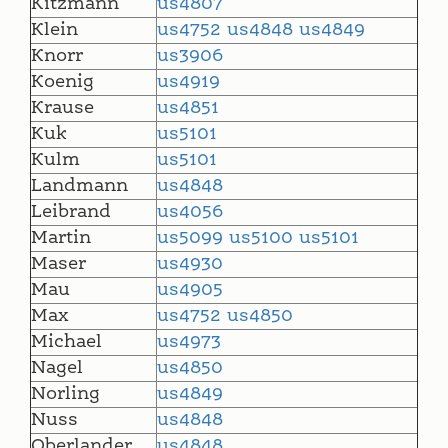
Kitzmann
us4807
Klein
us4752
us4848
us4849
Knorr
us3906
Koenig
us4919
Krause
us4851
Kuk
us5101
Kulm
us5101
Landmann
us4848
Leibrand
us4056
Martin
us5099
us5100
us5101
Maser
us4930
Mau
us4905
Max
us4752
us4850
Michael
us4973
Nagel
us4850
Norling
us4849
Nuss
us4848
Oberlander
us4848