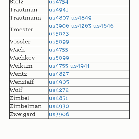
Stolz
us4754
Trautman
us4941
Trautmann
us4807
us4849
us3906
us4263
us4646
Troester
us5023
Vossler
us5099
Wach
us4755
Wachkov
us5099
Weikum
us4755
us4941
Wentz
us4827
Wenzlaff
us4905
Wolf
us4272
Zimbel
us4851
Zimbelman
us4930
Zweigard
us3906