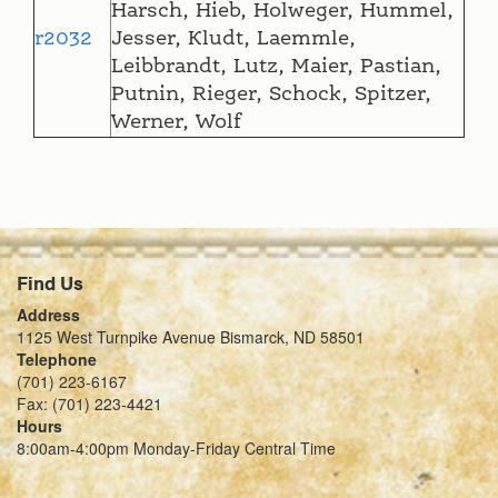
Harsch, Hieb, Holweger, Hummel,
r2032
Jesser, Kludt, Laemmle,
Leibbrandt, Lutz, Maier, Pastian,
Putnin, Rieger, Schock, Spitzer,
Werner, Wolf
Find Us
Address
1125 West Turnpike Avenue Bismarck, ND 58501
Telephone
(701) 223-6167
Fax: (701) 223-4421
Hours
8:00am-4:00pm Monday-Friday Central Time