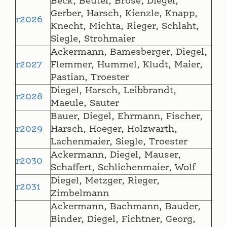
Beck, Beutel, Brose, Diegel,
Gerber, Harsch, Kienzle, Knapp,
r2026
Knecht, Michta, Rieger, Schlaht,
Siegle, Strohmaier
Ackermann, Bamesberger, Diegel,
r2027
Flemmer, Hummel, Kludt, Maier,
Pastian, Troester
Diegel, Harsch, Leibbrandt,
r2028
Maeule, Sauter
Bauer, Diegel, Ehrmann, Fischer,
r2029
Harsch, Hoeger, Holzwarth,
Lachenmaier, Siegle, Troester
Ackermann, Diegel, Mauser,
r2030
Schaffert, Schlichenmaier, Wolf
Diegel, Metzger, Rieger,
r2031
Zimbelmann
Ackermann, Bachmann, Bauder,
Binder, Diegel, Fichtner, Georg,