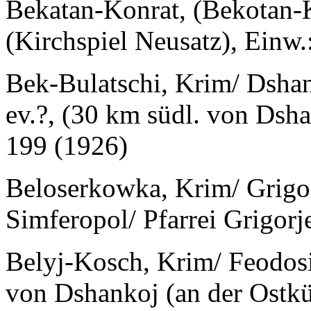
Bekatan-Konrat, (Bekotan-K
(Kirchspiel Neusatz), Einw.
Bek-Bulatschi, Krim/ Dsha
ev.?, (30 km südl. von Dsha
199 (1926)
Beloserkowka, Krim/ Grigor
Simferopol/ Pfarrei Grigor
Belyj-Kosch, Krim/ Feodosi
von Dshankoj (an der Ostkü