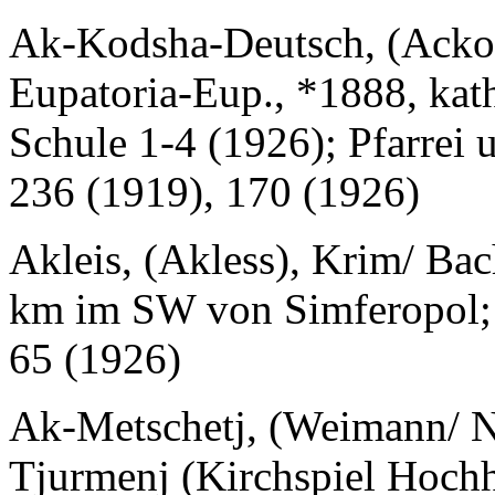
Ak-Kodsha-Deutsch, (Acko
Eupatoria-Eup., *1888, kat
Schule 1-4 (1926); Pfarrei
236 (1919), 170 (1926)
Akleis, (Akless), Krim/ Bac
km im SW von Simferopol; D
65 (1926)
Ak-Metschetj, (Weimann/ N
Tjurmenj (Kirchspiel Hochh