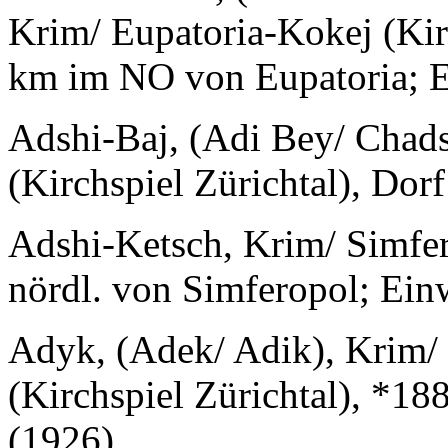
Krim/ Eupatoria-Kokej (Kirc
km im NO von Eupatoria; E
Adshi-Baj, (Adi Bey/ Chad
(Kirchspiel Zürichtal), Dor
Adshi-Ketsch, Krim/ Simfer
nördl. von Simferopol; Ein
Adyk, (Adek/ Adik), Krim/
(Kirchspiel Zürichtal), *188
(1926)