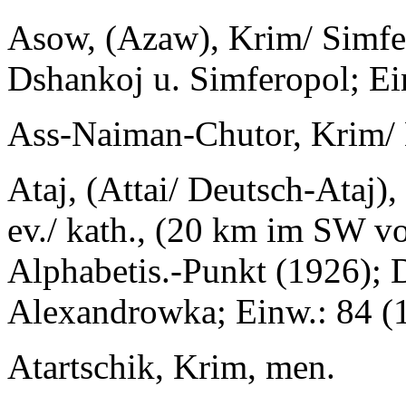
Asow, (Azaw), Krim/ Simfer
Dshankoj u. Simferopol; Ei
Ass-Naiman-Chutor, Krim/
Ataj, (Attai/ Deutsch-Ataj
ev./ kath., (20 km im SW vo
Alphabetis.-Punkt (1926); 
Alexandrowka; Einw.: 84 (
Atartschik, Krim, men.