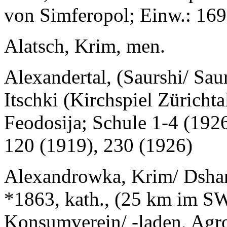
von Simferopol; Einw.: 169
Alatsch, Krim, men.
Alexandertal, (Saurshi/ Sau
Itschki (Kirchspiel Zürichta
Feodosija; Schule 1-4 (1926
120 (1919), 230 (1926)
Alexandrowka, Krim/ Dsha
*1863, kath., (25 km im SW
Konsumverein/ -laden, Agro