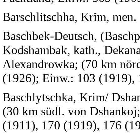
Barschlitschha, Krim, men.
Baschbek-Deutsch, (Baschp
Kodshambak, kath., Dekanat
Alexandrowka; (70 km nördl
(1926); Einw.: 103 (1919),
Baschlytschka, Krim/ Dsha
(30 km südl. von Dshankoj;
(1911), 170 (1919), 176 (1