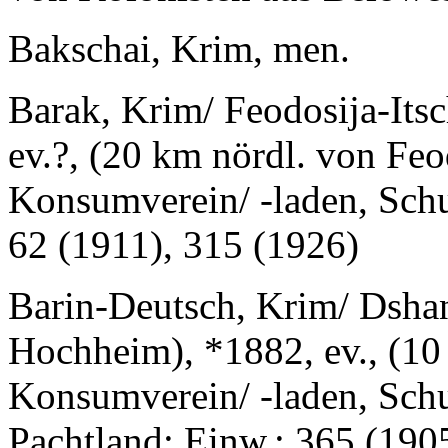
Bakschai, Krim, men.
Barak, Krim/ Feodosija-Itsc
ev.?, (20 km nördl. von Feo
Konsumverein/ -laden, Schu
62 (1911), 315 (1926)
Barin-Deutsch, Krim/ Dshan
Hochheim), *1882, ev., (10
Konsumverein/ -laden, Schu
Pachtland; Einw.: 365 (190